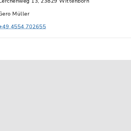
Lerchenweg 13, 23829 Wittenborn
Gero Müller
+49 4554 702655