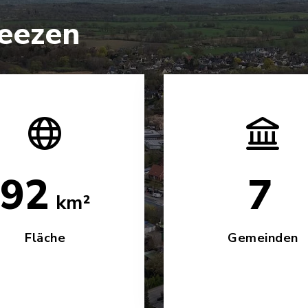
eezen
155
12
km²
Fläche
Gemeinden