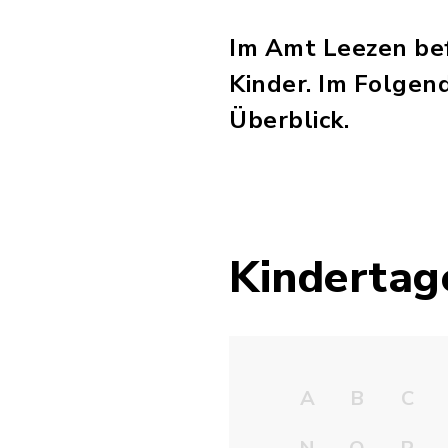
Im Amt Leezen bef
Kinder. Im Folgen
Überblick.
Kindertag
A
B
C