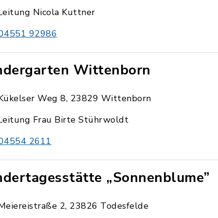
Leitung Nicola Kuttner
04551 92986
ndergarten Wittenborn
Kükelser Weg 8, 23829 Wittenborn
Leitung Frau Birte Stührwoldt
04554 2611
ndertagesstätte „Sonnenblume”
Meiereistraße 2, 23826 Todesfelde