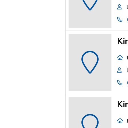
Ki
Ki