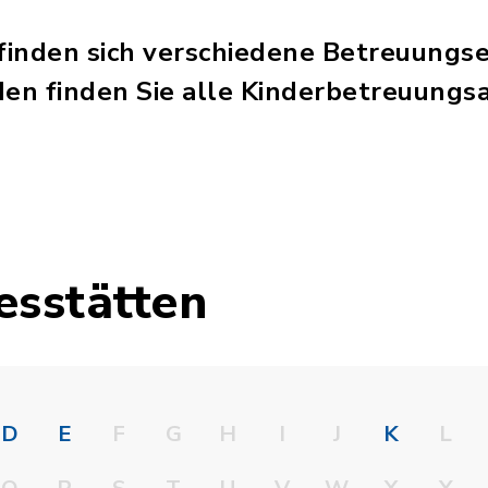
inden sich verschiedene Betreuungse
den finden Sie alle Kinderbetreuungs
esstätten
D
E
F
G
H
I
J
K
L