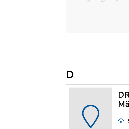
N
O
P
D
DR
Mä