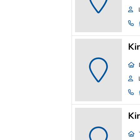
Ki
Ki