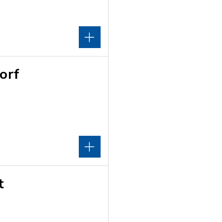
orf
t