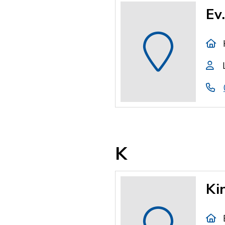
Ev
K
Ki