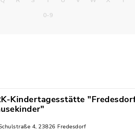
Q
R
S
T
U
V
W
X
Y
0-9
K-Kindertagesstätte "Fredesdor
usekinder"
Schulstraße 4, 23826 Fredesdorf