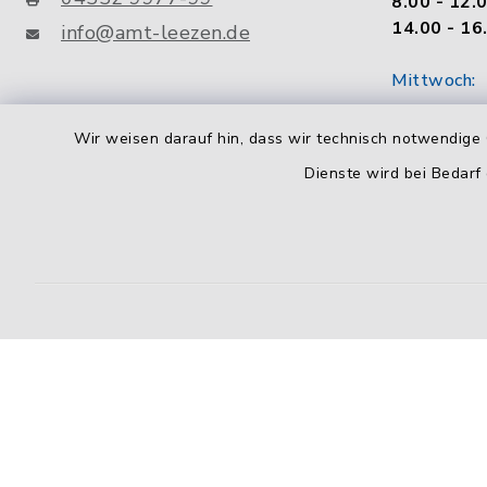
8.00 - 12.
14.00 - 16
info@amt-leezen.de
Mittwoch:
geschloss
Wir weisen darauf hin, dass wir technisch notwendige 
Donnerstag
Dienste wird bei Bedarf
8.00 - 12.
14.00 - 18
Freitag:
8.00 - 12.
Kontakt
Barrierefreiheit
Datenschutz