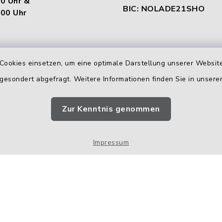
00 Uhr &
BIC: NOLADE21SHO
.00 Uhr
en
Cookies einsetzen, um eine optimale Darstellung unserer Website
:
 gesondert abgefragt. Weitere Informationen finden Sie in unser
00 Uhr &
.00 Uhr
Zur Kenntnis genommen
Impressum
00 Uhr
Impressum
Sitemap
Cookie-Einstellungen