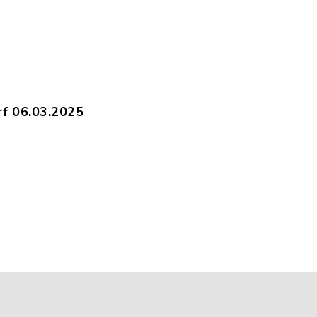
tstellungstag_04.06.2025.pdf, Dateierweiterun
0.03.2025_-_Bereitstellungstag_11.03.2025.pdf,
rf 06.03.2025
tur_Hoegersdorf_06.03.2025_-_Bereitstellungst
9.01.2025_-_Bereitstellungstag_20.12.2024.pdf,