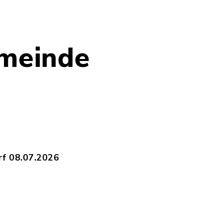
meinde
rf 08.07.2026
ur_Högersdorf_08.07.2026_-_Bereitstellungstag
gersdorf_vom_16.06.2026_-_Bereitstellungstag_