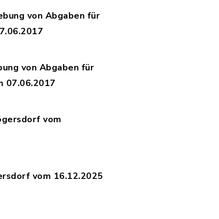
hebung von Abgaben für
7.06.2017
1.01.2026_-_Bereitstellungstag_18.12.2025.pdf
bung von Abgaben für
m 07.06.2017
b_01.01.2026_-_Bereitstellungstag_18.12.2025.
ögersdorf vom
_Gemeinde_Högersdorf_vom_16.12.2025_-_Bereits
rsdorf vom 16.12.2025
meinde_Högersdorf_vom_16.12.2025-_Bereitstell