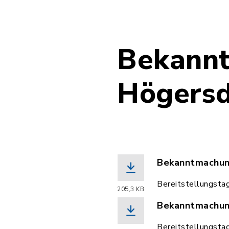
Bekann
Högersd
Bekanntmachung
(Dateiname: Be
Bereitstellungsta
205,3 KB
Bekanntmachun
(Dateiname: Be
Bereitstellungsta