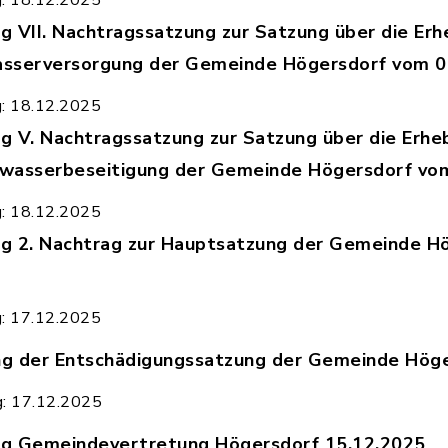
g: 18.12.2025
 VII. Nachtragssatzung zur Satzung über die Er
asserversorgung der Gemeinde Högersdorf vom 0
kanntmachung_VII_Nachtragssatzung_zur_BGS_ab_0
g: 18.12.2025
 V. Nachtragssatzung zur Satzung über die Erhe
bwasserbeseitigung der Gemeinde Högersdorf vo
kanntmachung_V._Nachtragssatzung_zur_BGS_SW_a
g: 18.12.2025
 2. Nachtrag zur Hauptsatzung der Gemeinde H
kanntmachung_2._Nachtrag_zur_Hauptsatzung_der
g: 17.12.2025
g der Entschädigungssatzung der Gemeinde Höge
kanntmachung_der_Entschädigungssatzung_der_Ge
g: 17.12.2025
g Gemeindevertretung Högersdorf 15.12.2025