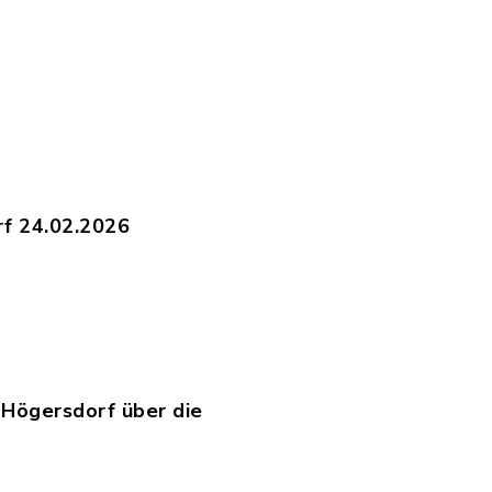
.06.2026_-_Bereitstellungstag_01.06.2026.pdf, 
.03.2026_-_Bereitstellungstag_03.03.2026.pdf, 
rf 24.02.2026
ur_Högersdorf_24.02.2026_-_Bereitstellungstag
pdf, Dateierweiterung: pdf, Dateigröße: 96,65
Högersdorf über die
gersdorf_-_Bereitstellungstag_18.12.2025.pdf, 