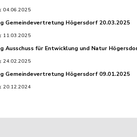
kanntmachung_GV_Hoegersdorf_18.06.2025_-_Berei
g: 04.06.2025
g Gemeindevertretung Högersdorf 20.03.2025
kanntmachung_Gemeindevertretung_Hoegersdorf_2
g: 11.03.2025
 Ausschuss für Entwicklung und Natur Högersdo
kanntmachung_Ausschuss_fuer_Entwicklung_und_Na
g: 24.02.2025
g Gemeindevertretung Högersdorf 09.01.2025
kanntmachung_Gemeindevertretung_Hoegersdorf_0
g: 20.12.2024