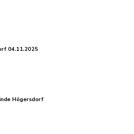
.12.2025_-_Bereitstellungstag_05.12.2025.pdf, 
_04.12.2025_-_Bereitstellungstag_26.11.2025.pd
orf 04.11.2025
aft_Högersdorf_04.11.2025_-_Bereitstellungstag
.09.2025_-_Bereitstellungstag_16.09.2025.pdf, 
inde Högersdorf
tur_der_Gemeinde_Högersdorf_18.09.2025_-_Bere