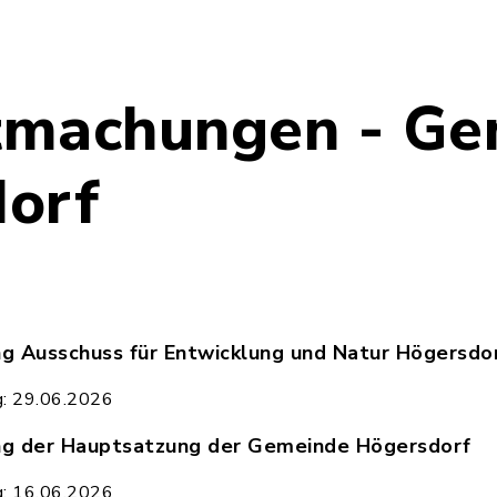
tmachungen - Ge
orf
 Ausschuss für Entwicklung und Natur Högersdo
kanntmachung_Ausschuss_für_Entwicklung_und_Nat
g: 29.06.2026
g der Hauptsatzung der Gemeinde Högersdorf
kanntmachung_der_Hauptsatzung_der_Gemeinde_Hö
g: 16.06.2026