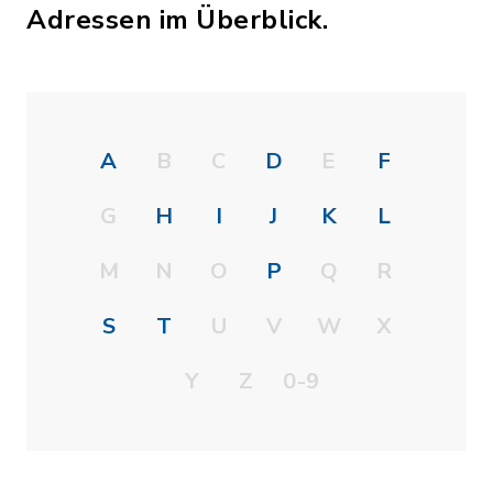
Adressen im Überblick.
A
B
C
D
E
F
G
H
I
J
K
L
M
N
O
P
Q
R
S
T
U
V
W
X
Y
Z
0-9