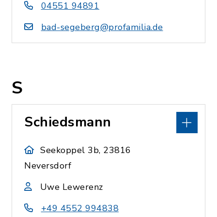
04551 94891
bad-segeberg@profamilia.de
S
Schiedsmann
Seekoppel 3b, 23816
Neversdorf
Uwe Lewerenz
+49 4552 994838