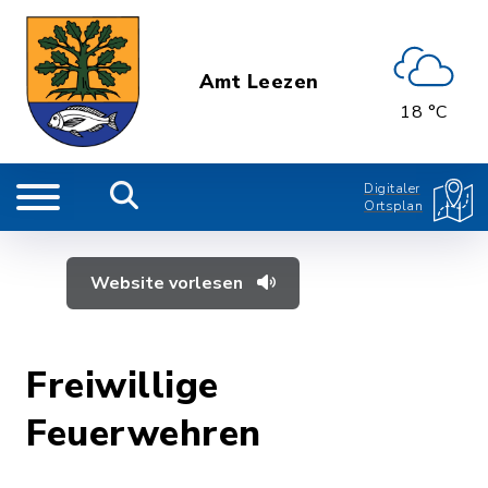
Amt Leezen
18 °C
Digitaler
Ortsplan
Website vorlesen
Freiwillige
Feuerwehren