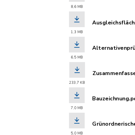
(Dateiname: Ble
8,6 MB
Ausgleichsfläc
(Dateiname: Aus
1,3 MB
Alternativenpr
(Dateiname: Alt
6,5 MB
Zusammenfasse
(Dateiname: Zu
233,7 KB
Bauzeichnung.p
(Dateiname: Bau
7,0 MB
Grünordnerisch
(Dateiname: Gru
5,0 MB