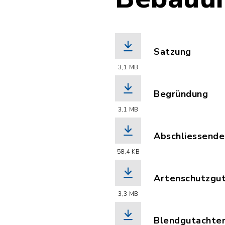
Satzung
(Dateiname: Pla
3,1 MB
Begründung
(Dateiname: Be
3,1 MB
Abschliessende_
(Dateiname: Ab
58,4 KB
Artenschutzgut
(Dateiname: Ar
3,3 MB
Blendgutachten