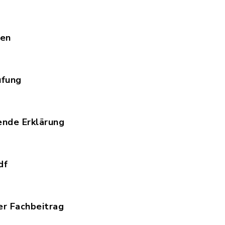
ndgutachten.pdf, Dateierweiterung: pdf, Dateigr
hen
gleichsflaechen.pdf, Dateierweiterung: pdf, Date
üfung
ernativenpruefung.pdf, Dateierweiterung: pdf, D
nde Erklärung
sammenfassende_Erklaerung.pdf, Dateierweiterun
df
zeichnung.pdf, Dateierweiterung: pdf, Dateigröß
er Fachbeitrag
enordnerischer_Fachbeitrag.pdf, Dateierweiterun