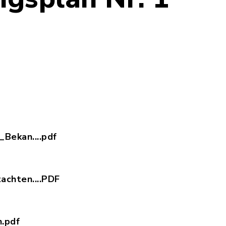
nzeichnung.pdf, Dateierweiterung: pdf, Dateigrö
gruendung.pdf, Dateierweiterung: pdf, Dateigröße
Bekan....pdf
schliessende_Bekanntmachung.pdf, Dateierweiteru
achten....PDF
tenschutzgutachten.PDF, Dateierweiterung: pdf, 
.pdf