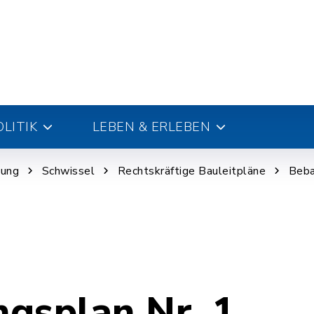
LITIK
LEBEN & ERLEBEN
nung
Schwissel
Rechtskräftige Bauleitpläne
Beba
gsplan Nr. 1