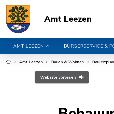
Amt Leezen
AMT LEEZEN
BÜRGERSERVICE & PO
Amt Leezen
Bauen & Wohnen
Bauleitpla
Website vorlesen
Bebauun