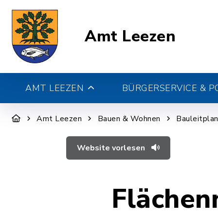
Amt Leezen
AMT LEEZEN
BÜRGERSERVICE & PO
Amt Leezen
Bauen & Wohnen
Bauleitpla
Website vorlesen
Flächen