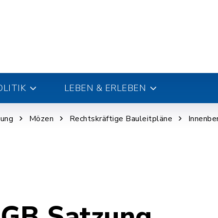
LITIK
LEBEN & ERLEBEN
nung
Mözen
Rechtskräftige Bauleitpläne
Innenbe
uGB Satzung