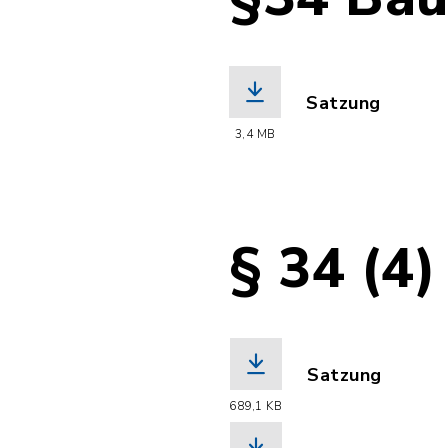
Satzung
(Dateiname: __
3,4 MB
§ 34 (4
Satzung
(Dateiname: Sat
689,1 KB