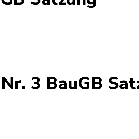
34_Satzung_Gemeinde_Moezen.pdf, Dateierweiter
) Nr. 3 BauGB Sa
zung.pdf, Dateierweiterung: pdf, Dateigröße: 68