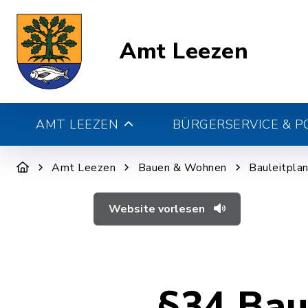
Amt Leezen
AMT LEEZEN
BÜRGERSERVICE & PO
Amt Leezen
Bauen & Wohnen
Bauleitpla
Website vorlesen
§34 Ba