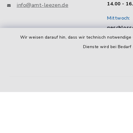
14.00 - 16
info@amt-leezen.de
Mittwoch:
geschloss
Wir weisen darauf hin, dass wir technisch notwendige 
Donnerstag
Dienste wird bei Bedarf
8.00 - 12.
14.00 - 18
Freitag:
8.00 - 12.
Kontakt
Barrierefreiheit
Datenschutz