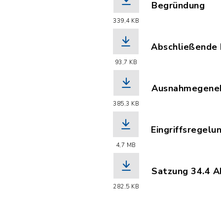
Begründung
(Dateiname: Be
339,4 KB
Abschließende
(Dateiname: Ab
93,7 KB
Ausnahmegene
(Dateiname: Au
385,3 KB
Eingriffsregelu
(Dateiname: Ein
4,7 MB
Satzung 34.4 
(Dateiname: Mo
282,5 KB