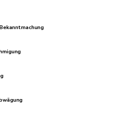
gruendung.pdf, Dateierweiterung: pdf, Dateigröß
 Bekanntmachung
schliessende_Bekanntmachung.pdf, Dateierweiteru
hmigung
snahmegenehmigung_UNB.pdf, Dateierweiterung: 
ng
griffsregelung.pdf, Dateierweiterung: pdf, Datei
Abwägung
ezen_Satzung_34.4_Abwägung_4.2__3.2_2026-02-1