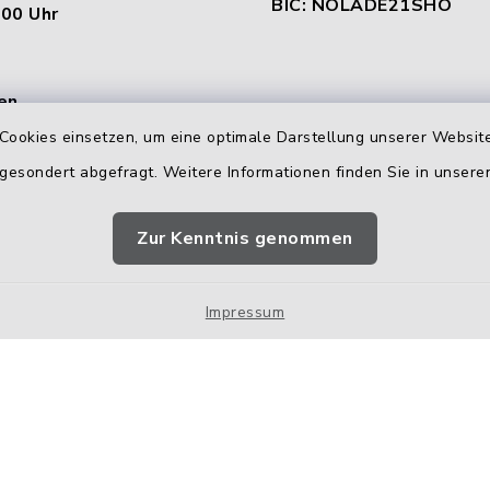
BIC: NOLADE21SHO
.00 Uhr
en
Cookies einsetzen, um eine optimale Darstellung unserer Website
:
 gesondert abgefragt. Weitere Informationen finden Sie in unser
00 Uhr &
.00 Uhr
Zur Kenntnis genommen
00 Uhr
Impressum
Impressum
Sitemap
Cookie-Einstellungen