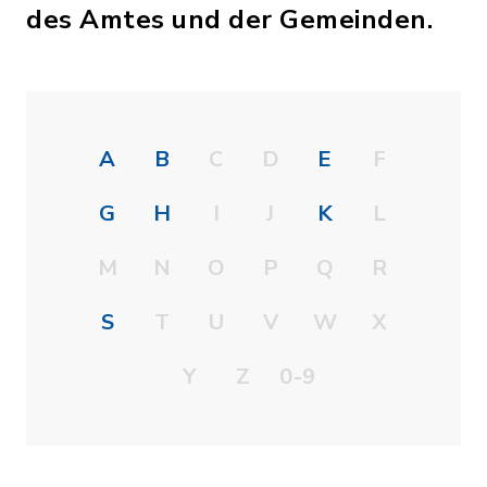
des Amtes und der Gemeinden.
A
B
C
D
E
F
G
H
I
J
K
L
M
N
O
P
Q
R
S
T
U
V
W
X
Y
Z
0-9