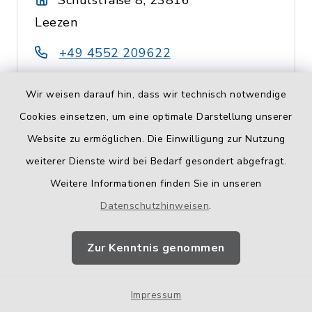
Schulstraße 8, 23816
Leezen
+49 4552 209622
info@fvgsl.de
Wir weisen darauf hin, dass wir technisch notwendige
Cookies einsetzen, um eine optimale Darstellung unserer
Website zu ermöglichen. Die Einwilligung zur Nutzung
Franz-Claudius-
weiterer Dienste wird bei Bedarf gesondert abgefragt.
Schule
Weitere Informationen finden Sie in unseren
Datenschutzhinweisen
.
Falkenburger Straße 94,
23795 Bad Segeberg
Zur Kenntnis genommen
04551 9614-0
Impressum
franz-claudius-schule.bad-