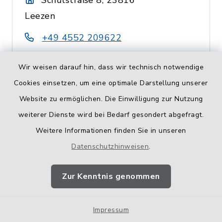
Schulstraße 8, 23816
Leezen
+49 4552 209622
info@fvgsl.de
Wir weisen darauf hin, dass wir technisch notwendige
Cookies einsetzen, um eine optimale Darstellung unserer
Website zu ermöglichen. Die Einwilligung zur Nutzung
Franz-Claudius-
weiterer Dienste wird bei Bedarf gesondert abgefragt.
Schule
Weitere Informationen finden Sie in unseren
Datenschutzhinweisen
.
Falkenburger Straße 94,
23795 Bad Segeberg
Zur Kenntnis genommen
04551 9614-0
Impressum
franz-claudius-schule.bad-