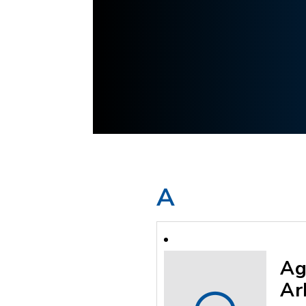
A
Ag
Ar